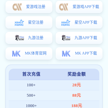
2026-07-09 14:22
74 次阅读
首页
/
体育快讯
本文将围绕荷兰足球运动员范德贝克的悲惨命运展开
讨论，主要聚焦于其因跟腱重伤而导致的职业生涯重
大挫折。文章分别从四个方面进行详细阐述：首先，
分析范德贝克在受伤前的辉煌表现与潜力；其次，探
讨跟腱伤势对球员职业生涯的影响；第三，论述随队
降级对其市场价值的打击；最后，总结其身价暴跌至
200万的原因及未来展望。通过这些方面的深入剖
析，我们可以更全面地理解这一事件对范德贝克个人
和球队所带来的深远影响。