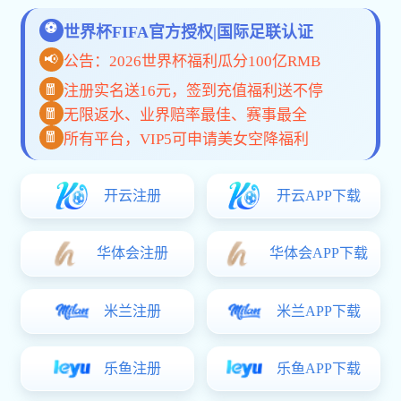
范德贝克跟腱重伤随队降级身价暴
跌至200万的悲惨命运