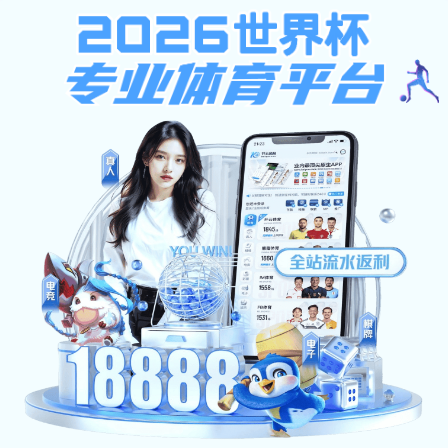
注册入口
全天更新 ·
ag手机网页版
赛事实时同步
无论您身在何处，
ag手机网页版APP
为您带来高
速、高清、稳定的观赛体验。
下载客户端
网页端访问