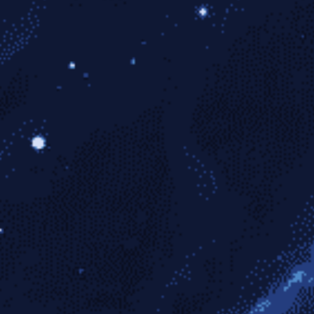
媒体对此次交易进行了大量报道，各种关于转会费和合同细节的
比能否适应德甲产生期待，同时也引发了关于其未来表现的讨论
转会不仅是个人选择，也是俱乐部战略布局的一部分。沃尔夫斯
入新鲜血液，实现更高目标。
夫斯堡的重要性
有着雄心壮志的俱乐部，沃尔夫斯堡近年来一直在寻求重建与提
的重要一员，他所带来的速度与灵活性将大大增强球队在场上的
，可以与队内其他优秀球员形成有效配合，通过默契度提高整体
球队来说都是至关重要的一环。
来看，引进像霍恩比这样的年轻球员，不仅可以为目前阵容增添
的人才培养计划将帮助沃尔夫斯堡保持持续竞争优势。