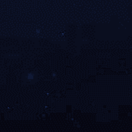
头引领球队冲击四冠
季后赛得分榜揭晓米切尔力压
文班和
-27
推荐
2026-08-06
推荐
联系我们
重庆市重庆市巴南区渝南大道158号宗申青年国际小区
17栋803
support@transbolcruz.com
a
下
注