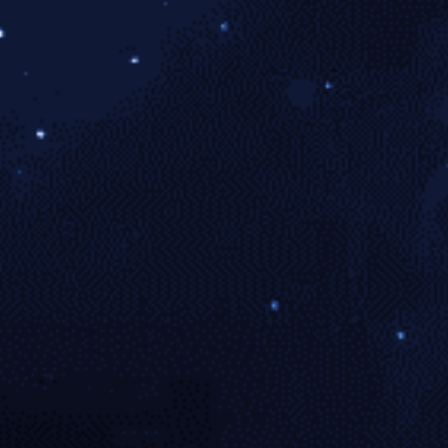
现更高目标。在此过
新篇章。
上一篇：
上一篇:很抱歉没有了
热榜精选
#1
#2