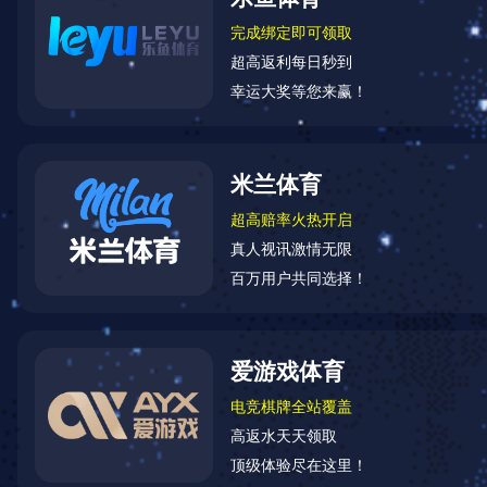
霍恩比
近日，瑞典前锋霍恩比
年。此转会引发了广
来更强的攻击力。本