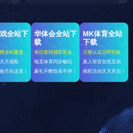
天赋，多次在青年队和
经验。他不仅拥有良好
一步提升了他的知名
出的极大诚意，以及对