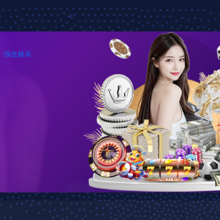
全天更新 ·
ag
无论您身在何处，
ag手机网
观赛体验。
下载客户端
网页