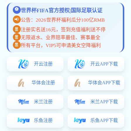
米切尔缺阵球队逆转胜利哈登单核
时段惨遭大败分析