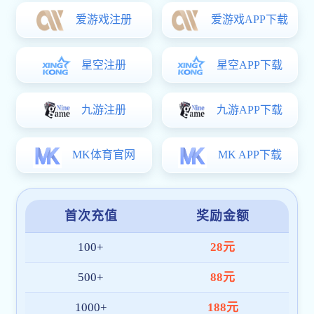
2026-07-04 16:26
72 次阅读
首页
/
体育快讯
在最近的一场NBA比赛中，犹他爵士队在缺少明星球
员米切尔的情况下逆转获胜，而对手费城76人则遭遇
了哈登单核时段的惨败。这场比赛不仅展现了球队在
缺乏核心球员情况下的韧性，也暴露了其他球队在关
键时刻的脆弱。文章将从四个方面分析这一事件：首
先是米切尔缺阵对爵士队战术和心理上的影响；其次
是哈登作为单核时如何影响76人的整体表现；第三部
分将探讨双方替补球员的发挥及其重要性；最后，我
们将分析教练策略及临场应变能力对比赛结果的决定
性作用。通过这些角度深入剖析，我们能够更好地理